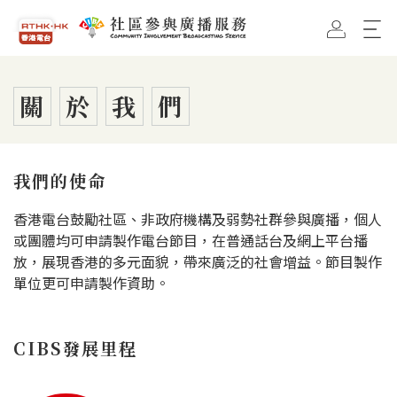
跳到主要內容
香港電台首頁
社區參與廣播服務首頁
關
於
我
們
我們的使命
香港電台鼓勵社區、非政府機構及弱勢社群參與廣播，個人
或團體均可申請製作電台節目，在普通話台及網上平台播
放，展現香港的多元面貌，帶來廣泛的社會增益。節目製作
單位更可申請製作資助。
CIBS發展里程