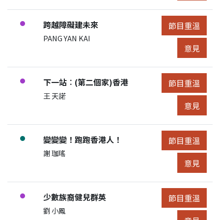
節目:
跨越障礙建未來
●
節目重溫
節目重溫
展開節目詳細
申請人/團體:
PANG YAN KAI
節目意見
意見
節目:
下一站︰(第二個家)香港
●
節目重溫
節目重溫
展開節目詳細
申請人/團體:
王 天諾
節目意見
意見
節目:
變變變！跑跑香港人！
●
節目重溫
節目重溫
展開節目詳細
申請人/團體:
謝 珈瑤
節目意見
意見
節目:
少數族裔健兒群英
●
節目重溫
節目重溫
展開節目詳細
申請人/團體:
劉 小鳳
節目意見