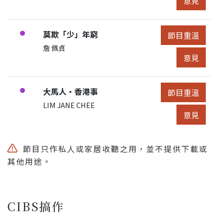
意見
節目:
莫欺「少」年窮
●
節目重溫
節目重溫
展開節目詳細
申請人/團體:
詹 佩貞
節目意見
意見
節目:
大馬人·香港事
●
節目重溫
節目重溫
展開節目詳細
申請人/團體:
LIM JANE CHEE
節目意見
意見
節目只作私人或家居收聽之用，並不提供下載或
其他用途。
CIBS搞作