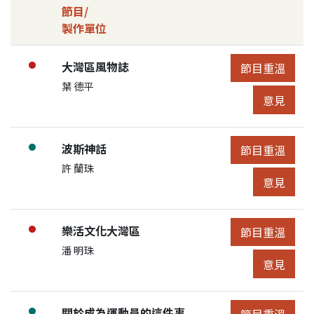
節目/
製作單位
節目詳細控制
節目列表
節目:
大灣區風物誌
●
節目重溫
節目重溫
展開節目詳細
申請人/團體:
葉 德平
節目意見
意見
節目:
波斯神話
●
節目重溫
節目重溫
展開節目詳細
申請人/團體:
許 蘭珠
節目意見
意見
節目:
樂活文化大灣區
●
節目重溫
節目重溫
展開節目詳細
申請人/團體:
潘 明珠
節目意見
意見
節目:
關於成為運動員的這件事
●
節目重溫
節目重溫