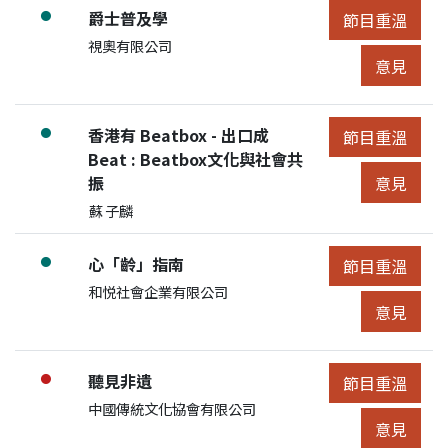
節目:
爵士普及學
●
節目重溫
節目重溫
展開節目詳細
申請人/團體:
視奧有限公司
節目意見
意見
節目:
香港有 Beatbox - 出口成
●
節目重溫
節目重溫
展開節目詳細
Beat : Beatbox文化與社會共
節目意見
振
意見
申請人/團體:
蘇 子麟
節目:
心「齡」指南
●
節目重溫
節目重溫
展開節目詳細
申請人/團體:
和悦社會企業有限公司
節目意見
意見
節目:
聽見非遺
●
節目重溫
節目重溫
展開節目詳細
申請人/團體:
中國傳統文化協會有限公司
節目意見
意見