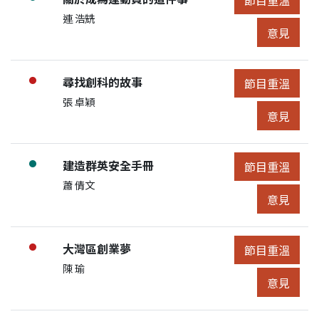
展開節目詳細
申請人/團體:
連 浩兟
節目意見
意見
節目:
尋找創科的故事
●
節目重溫
節目重溫
展開節目詳細
申請人/團體:
張 卓穎
節目意見
意見
節目:
建造群英安全手冊
●
節目重溫
節目重溫
展開節目詳細
申請人/團體:
蕭 倩文
節目意見
意見
節目:
大灣區創業夢
●
節目重溫
節目重溫
展開節目詳細
申請人/團體:
陳 瑜
節目意見
意見