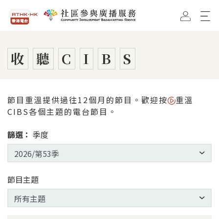
跳到主要內容
香港電台首頁
社區參與廣播服務首頁
收
聽
C
I
B
S
節目重溫提供過往12個月的節目。歡迎按
重溫
CIBS各個主題的電台節目。
篩選：
季度
節目主題