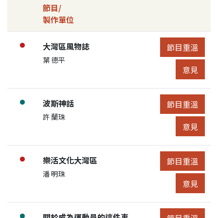
節目/
製作單位
節目詳細控制
節目列表
節目:
大灣區風物誌
●
節目重溫
節目重溫
展開節目詳細
申請人/團體:
葉 德平
節目意見
意見
節目:
波斯神話
●
節目重溫
節目重溫
展開節目詳細
申請人/團體:
許 蘭珠
節目意見
意見
節目:
樂活文化大灣區
●
節目重溫
節目重溫
展開節目詳細
申請人/團體:
潘 明珠
節目意見
意見
節目:
關於成為運動員的這件事
●
節目重溫
節目重溫