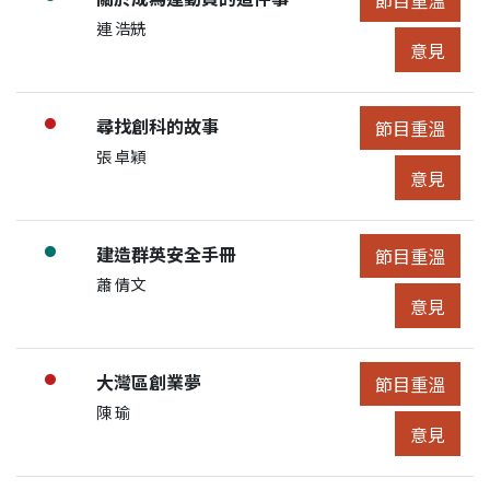
展開節目詳細
申請人/團體:
連 浩兟
節目意見
意見
節目:
尋找創科的故事
●
節目重溫
節目重溫
展開節目詳細
申請人/團體:
張 卓穎
節目意見
意見
節目:
建造群英安全手冊
●
節目重溫
節目重溫
展開節目詳細
申請人/團體:
蕭 倩文
節目意見
意見
節目:
大灣區創業夢
●
節目重溫
節目重溫
展開節目詳細
申請人/團體:
陳 瑜
節目意見
意見