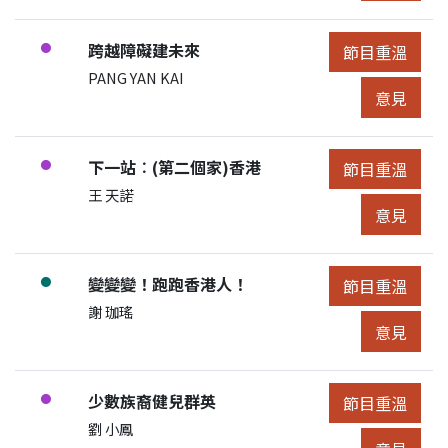
節目:
跨越障礙建未來
●
節目重溫
節目重溫
展開節目詳細
申請人/團體:
PANG YAN KAI
節目意見
意見
節目:
下一站︰(第二個家)香港
●
節目重溫
節目重溫
展開節目詳細
申請人/團體:
王 天諾
節目意見
意見
節目:
變變變！跑跑香港人！
●
節目重溫
節目重溫
展開節目詳細
申請人/團體:
謝 珈瑤
節目意見
意見
節目:
少數族裔健兒群英
●
節目重溫
節目重溫
展開節目詳細
申請人/團體:
劉 小鳳
節目意見