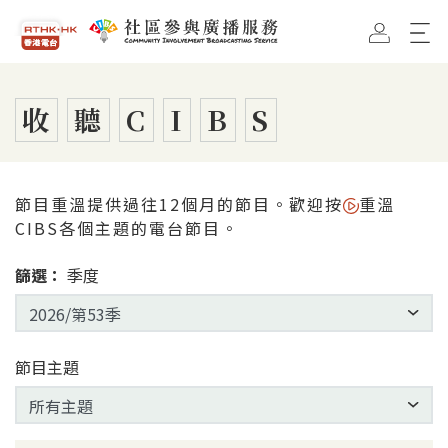
跳到主要內容
香港電台首頁
社區參與廣播服務首頁
收
聽
C
I
B
S
節目重溫提供過往12個月的節目。歡迎按
重溫
CIBS各個主題的電台節目。
篩選：
季度
節目主題