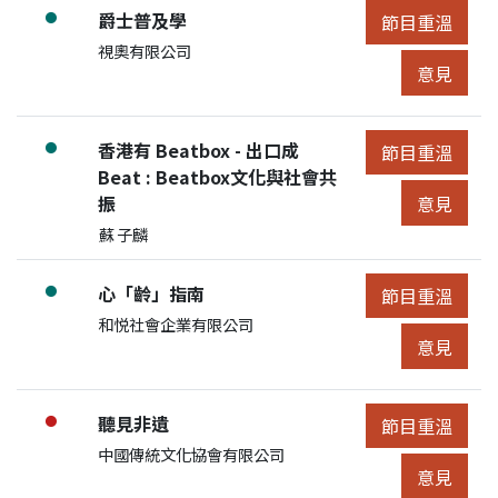
節目:
爵士普及學
●
節目重溫
節目重溫
展開節目詳細
申請人/團體:
視奧有限公司
節目意見
意見
節目:
香港有 Beatbox - 出口成
●
節目重溫
節目重溫
展開節目詳細
Beat : Beatbox文化與社會共
節目意見
振
意見
申請人/團體:
蘇 子麟
節目:
心「齡」指南
●
節目重溫
節目重溫
展開節目詳細
申請人/團體:
和悦社會企業有限公司
節目意見
意見
節目:
聽見非遺
●
節目重溫
節目重溫
展開節目詳細
申請人/團體:
中國傳統文化協會有限公司
節目意見
意見