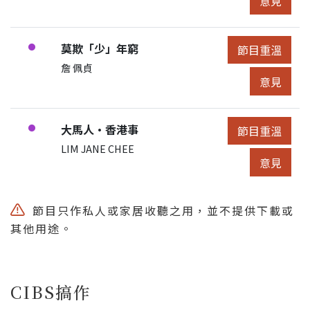
意見
節目:
莫欺「少」年窮
●
節目重溫
節目重溫
展開節目詳細
申請人/團體:
詹 佩貞
節目意見
意見
節目:
大馬人·香港事
●
節目重溫
節目重溫
展開節目詳細
申請人/團體:
LIM JANE CHEE
節目意見
意見
節目只作私人或家居收聽之用，並不提供下載或
其他用途。
CIBS搞作